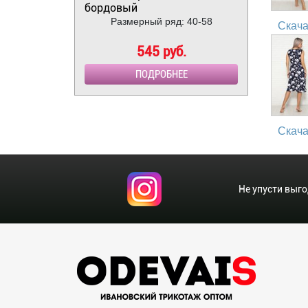
бордовый
Размерный ряд: 40-58
Скача
545 руб.
ПОДРОБНЕЕ
Скача
Не упусти выг