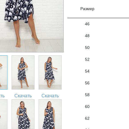
Размер
46
48
50
52
54
56
58
ть
Скачать
Скачать
60
62