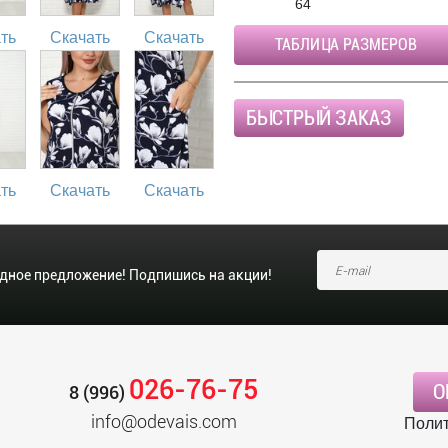
64
ть
Скачать
Скачать
ТАБЛИЦА РАЗМЕРОВ
БЫСТРЫЙ ЗАКАЗ
ть
Скачать
Скачать
одное предложение! Подпишись на акции!
026-76-75
О
8 (996)
info@odevais.com
Полит