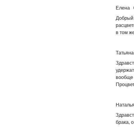
Елена 0
Добрый 
расцвет
в том же
Татьяна
Здравст
удержат
вообще 
Процвет
Наталья
Здравст
брака, 