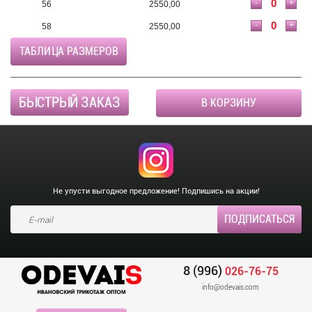
-
+
56
2550,00
-
+
58
2550,00
ТАБЛИЦА РАЗМЕРОВ
БЫСТРЫЙ ЗАКАЗ
В КОРЗИНУ
Не упусти выгодное предложение! Подпишись на акции!
8 (996)
026-76-75
info@odevais.com