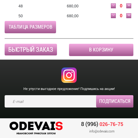
-
+
48
680,00
-
+
50
680,00
ТАБЛИЦА РАЗМЕРОВ
БЫСТРЫЙ ЗАКАЗ
В КОРЗИНУ
Не упусти выгодное предложение! Подпишись на акции!
8 (996)
026-76-75
info@odevais.com