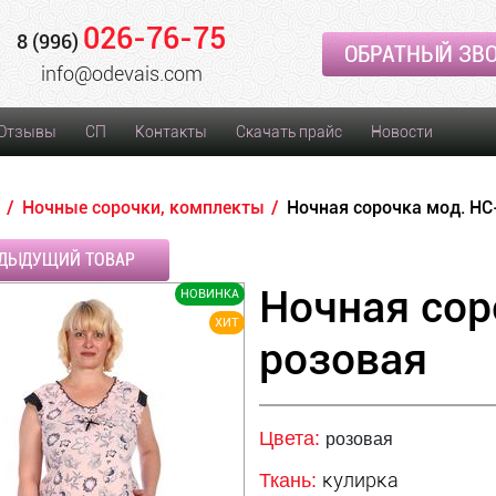
026-76-75
8 (996)
ОБРАТНЫЙ ЗВ
info@odevais.com
Отзывы
СП
Контакты
Скачать прайс
Новости
Ночные сорочки, комплекты
Ночная сорочка мод. НС
ДЫДУЩИЙ ТОВАР
Ночная сор
НОВИНКА
ХИТ
розовая
Цвета:
розовая
кулирка
Ткань: