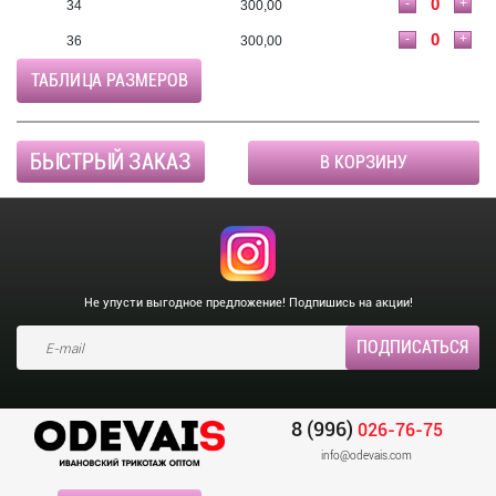
-
+
34
300,00
-
+
36
300,00
ТАБЛИЦА РАЗМЕРОВ
БЫСТРЫЙ ЗАКАЗ
В КОРЗИНУ
Не упусти выгодное предложение! Подпишись на акции!
8 (996)
026-76-75
info@odevais.com