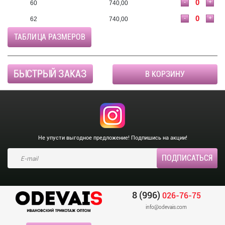
-
+
60
740,00
-
+
62
740,00
ТАБЛИЦА РАЗМЕРОВ
БЫСТРЫЙ ЗАКАЗ
В КОРЗИНУ
Не упусти выгодное предложение! Подпишись на акции!
8 (996)
026-76-75
info@odevais.com