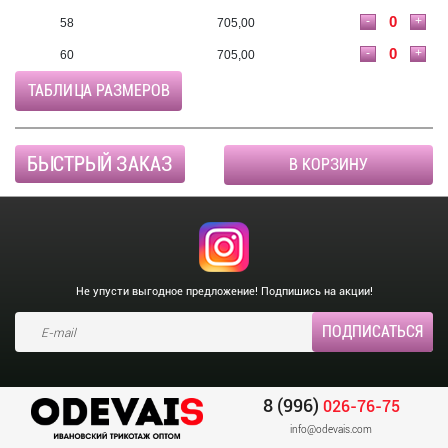
-
+
58
705,00
-
+
60
705,00
ТАБЛИЦА РАЗМЕРОВ
БЫСТРЫЙ ЗАКАЗ
В КОРЗИНУ
Не упусти выгодное предложение! Подпишись на акции!
8 (996)
026-76-75
info@odevais.com