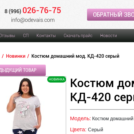
026-76-75
8 (996)
ОБРАТНЫЙ ЗВ
info@odevais.com
Отзывы
СП
Контакты
Скачать прайс
Новости
Новинки
Костюм домашний мод. КД-420 серый
ДЫДУЩИЙ ТОВАР
Костюм до
НОВИНКА
КД-420 се
Модель:
Костюм домашний 
Цвета:
Серый