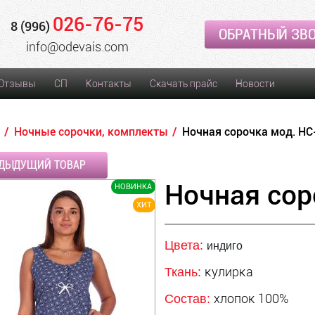
026-76-75
8 (996)
ОБРАТНЫЙ ЗВ
info@odevais.com
Отзывы
СП
Контакты
Скачать прайс
Новости
Ночные сорочки, комплекты
Ночная сорочка мод. НС
ДЫДУЩИЙ ТОВАР
Ночная сор
НОВИНКА
ХИТ
Цвета:
индиго
кулирка
Ткань:
хлопок 100%
Состав: