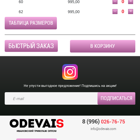
-
+
60
995,00
-
+
62
995,00
ТАБЛИЦА РАЗМЕРОВ
БЫСТРЫЙ ЗАКАЗ
В КОРЗИНУ
Не упусти выгодное предложение! Подпишись на акции!
8 (996)
026-76-75
info@odevais.com