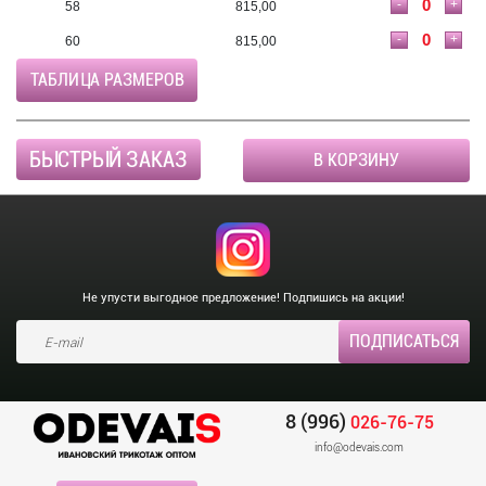
-
+
58
815,00
-
+
60
815,00
ТАБЛИЦА РАЗМЕРОВ
БЫСТРЫЙ ЗАКАЗ
В КОРЗИНУ
Не упусти выгодное предложение! Подпишись на акции!
8 (996)
026-76-75
info@odevais.com