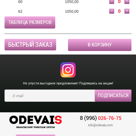
-
+
60
1050,00
-
+
62
1050,00
ТАБЛИЦА РАЗМЕРОВ
БЫСТРЫЙ ЗАКАЗ
В КОРЗИНУ
Не упусти выгодное предложение! Подпишись на акции!
8 (996)
026-76-75
info@odevais.com