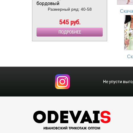
бордовый
Размерный ряд: 40-58
Скача
545 руб.
ПОДРОБНЕЕ
Ск
Не упусти выг