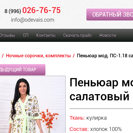
026-76-75
8 (996)
ОБРАТНЫЙ ЗВ
info@odevais.com
Отзывы
СП
Контакты
Скачать прайс
Новости
Ночные сорочки, комплекты
Пеньюар мод. ПС-1.18 с
ДЫДУЩИЙ ТОВАР
Пеньюар мо
салатовый
кулирка
Ткань:
хлопок 100%
Состав: