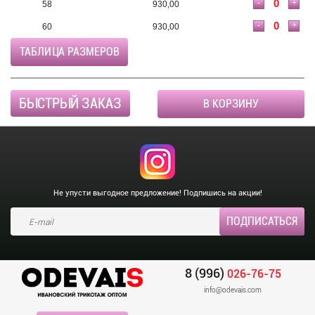
-
+
58
930,00
-
+
60
930,00
ТАБЛИЦА РАЗМЕРОВ
БЫСТРЫЙ ЗАКАЗ
В КОРЗИНУ
Не упусти выгодное предложение! Подпишись на акции!
8 (996)
026-76-75
info@odevais.com